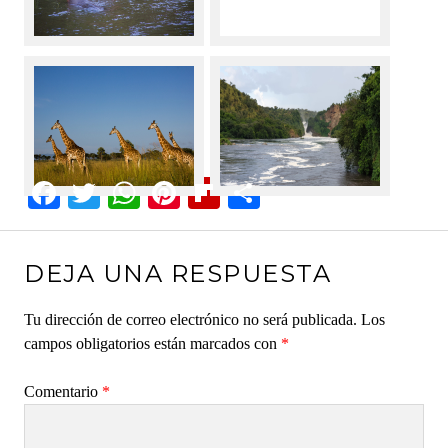
F
T
W
Pi
Fl
C
ac
wi
h
nt
ip
o
eb
tt
at
er
b
m
DEJA UNA RESPUESTA
oo
er
s
es
oa
p
k
A
t
rd
ar
Tu dirección de correo electrónico no será publicada.
Los
campos obligatorios están marcados con
p
ti
*
p
r
Comentario
*